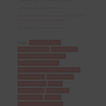
Quadros que nos vamos te ajudar.
Link para acessar o cursos:
http://dorisantunes.com.br/product/como-
construir-o-vestido-perfeito/
Um abraço e até a próxima!
Tags:
#ANALISEDECORES
#CERIMONIALISTAS
#COLORIMETRIA
#COLORIMETRIAPORTOALEGRE
#CONSULTORIADEIMAGEM
#CONSULTORIADEIMAGEMPORTOALEGRE
#DICASDELOOKS
#DICASDEMODA
#DORISANTUNES
#LOOKS
#LOOKSBASICOS
#MADRINHAS
#MAEDANOIVA
#NOIVAS
#PALOMAQUADROSCOUTURE