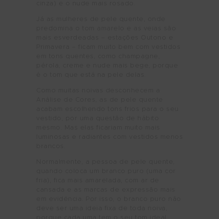
cinza) e o nude mais rosado.
Já as mulheres de pele quente, onde
predomina o tom amarelo e as veias são
mais esverdeadas – estações Outono e
Primavera – ficam muito bem com vestidos
em tons quentes, como champagne,
pérola, creme e nude mais bege, porque
é o tom que está na pele delas.
Como muitas noivas desconhecem a
Análise de Cores, as de pele quente
acabam escolhendo tons frios para o seu
vestido, por uma questão de hábito
mesmo. Mas elas ficariam muito mais
luminosas e radiantes com vestidos menos
brancos.
Normalmente, a pessoa de pele quente,
quando coloca um branco puro (uma cor
fria), fica mais amarelada, com ar de
cansada e as marcas de expressão mais
em evidência. Por isso, o branco puro não
deve ser uma ideia fixa de toda noiva,
porque cada uma tem o seu tom ideal.