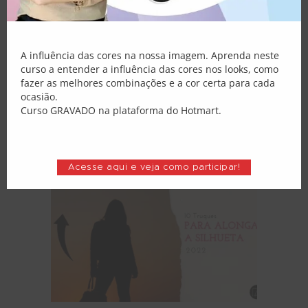
Artigos
25 de janeiro de 2022
0
Comments
Loja
A psicologia das cores na moda: Os seres
Minha Conta
A influência das cores na nossa imagem. Aprenda neste
humanos têm três níveis cerebrais,
sobrepostos progressivamente,
curso a entender a influência das cores nos looks, como
funcionando de maneira conectada e
fazer as melhores combinações e a cor certa para cada
interligada, cada um com suas
ocasião.
características. Assim, podemos dizer que
Curso GRAVADO na plataforma do Hotmart.
o nosso cérebro se divide em três partes
distintas: neocórtex, complexo límbico e
cérebro reptiliano.…
Acesse aqui e veja como participar!