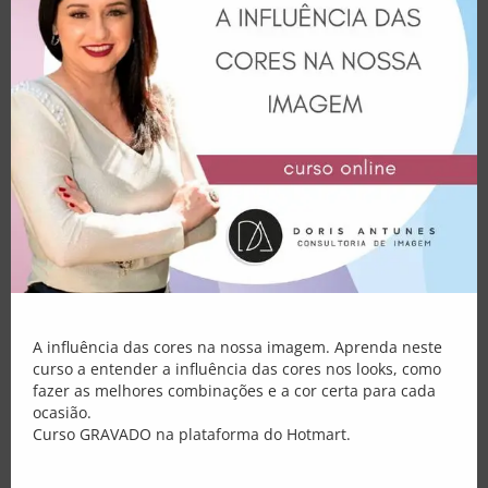
Consultoria
https://ibb.co/KsWYpnt –
E-books
https://ibb.co/T0SJBB8
Palestras
8. ESTAMPAS CLÁSSICAS
Atendimento
A moda outono/inverno 2021 é
estampada, a verdade é essa! Dentro
dessa linha, as estampas clássicas como o
Blog
xadrez e o floral, estão em alta. E como
não poderia faltar, a estampa animal print
Loja
aparece novamente como forte tendência
para as próximas estações.
Minha Conta
A influência das cores na nossa imagem. Aprenda neste
curso a entender a influência das cores nos looks, como
fazer as melhores combinações e a cor certa para cada
ocasião.
Curso GRAVADO na plataforma do Hotmart.