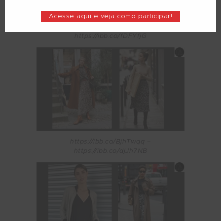
Acesse aqui e veja como participar!
https://ibb.co/60cgpFH –
https://ibb.co/fDFYfjG
https://ibb.co/BjhTwqq –
https://ibb.co/djJh7NB