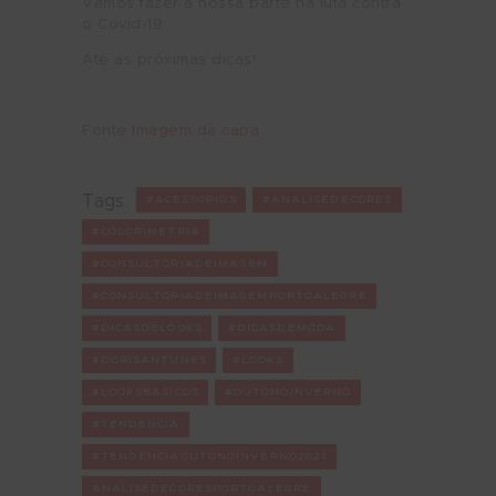
Vamos fazer a nossa parte na luta contra
o Covid-19.
Até as próximas dicas!
Fonte
Imagem da capa
Tags:
#ACESSORIOS
#ANALISEDECORES
#COLORIMETRIA
#CONSULTORIADEIMAGEM
#CONSULTORIADEIMAGEMPORTOALEGRE
#DICASDELOOKS
#DICASDEMODA
#DORISANTUNES
#LOOKS
#LOOKSBASICOS
#OUTONOINVERNO
#TENDENCIA
#TENDENCIAOUTONOINVERNO2021
ANALISEDECORESPORTOALEGRE