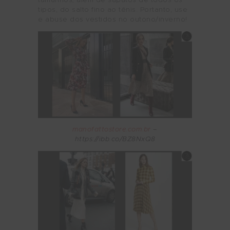
tamanhos, além de sapatos de todos os
tipos, do salto fino ao tênis. Portanto, use
e abuse dos vestidos no outono/inverno!
manofattostore.com.br
–
https://ibb.co/BZ8NxQ8