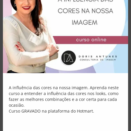
cores mais diferenciadas umas das outras.
Consultoria
O que vale é combinar com você!
E-books
Palestras
Atendimento
Blog
https://ibb.co/XXWqZbN
Loja
Minha Conta
A influência das cores na nossa imagem. Aprenda neste
curso a entender a influência das cores nos looks, como
fazer as melhores combinações e a cor certa para cada
ocasião.
Curso GRAVADO na plataforma do Hotmart.