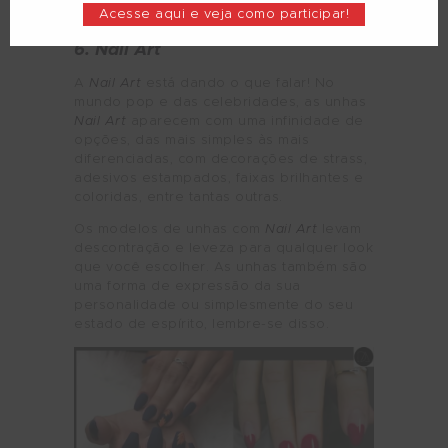
https://ibb.co/R4SFcgS
Acesse aqui e veja como participar!
6. Nail Art
A
Nail Art
está dando o que falar! No
mundo pop e das celebridades, as unhas
Nail Art
aparecem com uma infinidade de
opções, das mais simples às mais
diferenciadas, com decorações de strass,
adesivos estampados, faixas brilhantes e
coloridas, entre tantas outras.
Os modelos de unhas com
Nail Art
levam
descontração e leveza para qualquer look
que você escolher. As unhas também são
uma forma de expressão da sua
personalidade ou simplesmente do seu
estado de espírito, lembre-se disso.