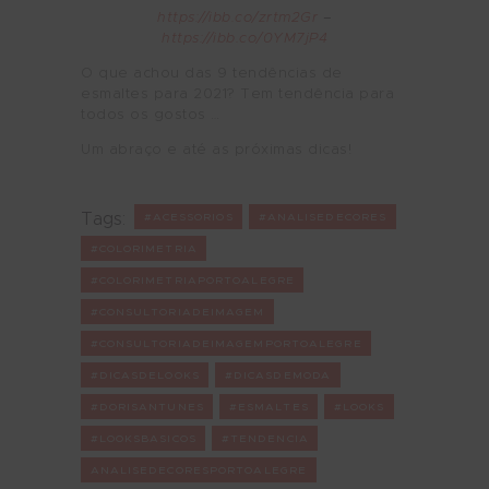
https://ibb.co/zrtm2Gr
–
https://ibb.co/0YM7jP4
O que achou das 9 tendências de
esmaltes para 2021? Tem tendência para
todos os gostos …
Um abraço e até as próximas dicas!
Tags:
#ACESSORIOS
#ANALISEDECORES
#COLORIMETRIA
#COLORIMETRIAPORTOALEGRE
#CONSULTORIADEIMAGEM
#CONSULTORIADEIMAGEMPORTOALEGRE
#DICASDELOOKS
#DICASDEMODA
#DORISANTUNES
#ESMALTES
#LOOKS
#LOOKSBASICOS
#TENDENCIA
ANALISEDECORESPORTOALEGRE