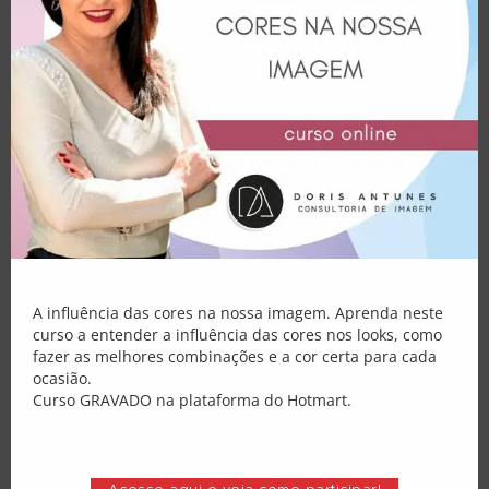
Consultoria
E-books
Palestras
Atendimento
Blog
Fontes – Foto 1:
pinterest
/ Foto 2:
www.miamiamine.com
/ Foto 3:
pinterest
Loja
Minha Conta
A influência das cores na nossa imagem. Aprenda neste
curso a entender a influência das cores nos looks, como
Mito 5: Brilho e transparência são
fazer as melhores combinações e a cor certa para cada
só para serem usados à noite.
ocasião.
Concordo que roupas com brilho e
Curso GRAVADO na plataforma do Hotmart.
transparentes ficam mais discretas à noite,
mas, se o seu objetivo for chamar a
atenção, sempre mantendo a elegância,
pode usar brilho e transparência também