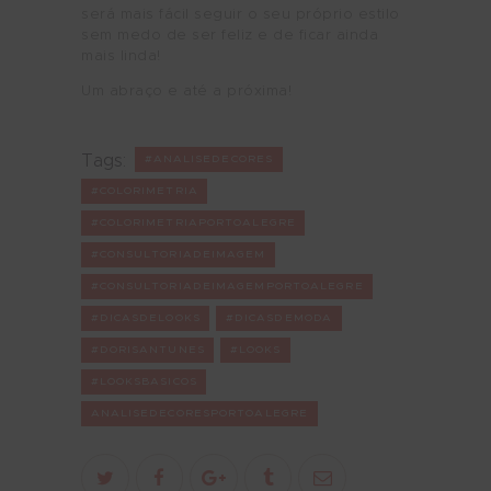
será mais fácil seguir o seu próprio estilo
sem medo de ser feliz e de ficar ainda
mais linda!
Um abraço e até a próxima!
Tags:
#ANALISEDECORES
#COLORIMETRIA
#COLORIMETRIAPORTOALEGRE
#CONSULTORIADEIMAGEM
#CONSULTORIADEIMAGEMPORTOALEGRE
#DICASDELOOKS
#DICASDEMODA
#DORISANTUNES
#LOOKS
#LOOKSBASICOS
ANALISEDECORESPORTOALEGRE