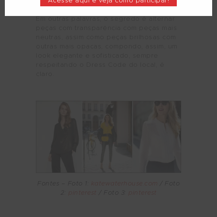
Acesse aqui e veja como participar!
durante o dia.
Em outras palavras, o segredo é alternar
peças com transparência com peças mais
neutras, assim como peças brilhosas com
outras mais opacas, compondo, assim, um
look elegante e sofisticado, sempre
respeitando o Dress Code do local, é
claro.
Fontes – Foto 1:
katewaterhouse.com
/ Foto
2:
pinterest
/ Foto 3:
pinterest