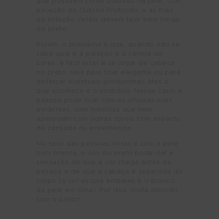
que possuem cores quentes na pele, com
exceção do Outono Profundo, e as frias
da estação Verão, devem ficar bem longe
do preto.
Porém, o problema é que, quando não se
sabe qual é a estação e a cartela de
cores, é fácil errar e se jogar de cabeça
no preto, seja para ficar elegante ou para
disfarçar eventuais gordurinhas. Mas o
que acontece é o contrário. Nesse caso, a
pessoa pode ficar com as olheiras mais
evidentes, com manchas que nem
apareciam com outras cores, com aspecto
de cansada ou envelhecida.
No caso das pessoas loiras e com a pele
bem branca, o uso do preto pode dar a
sensação de que a cor chega antes da
pessoa e de que a cabeça é separada do
corpo (a cor escura embaixo e o branco
da pele em cima). Por isso, muita atenção
com o preto!