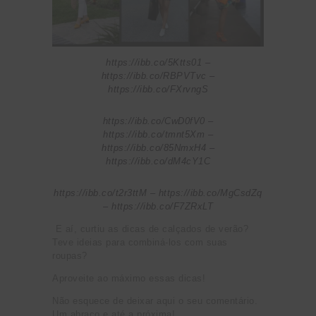
https://ibb.co/5Ktts01 –
https://ibb.co/RBPVTvc –
https://ibb.co/FXrvngS
https://ibb.co/CwD0fV0 –
https://ibb.co/tmnt5Xm –
https://ibb.co/85NmxH4 –
https://ibb.co/dM4cY1C
https://ibb.co/t2r3ttM – https://ibb.co/MgCsdZq
– https://ibb.co/F7ZRxLT
E aí, curtiu as dicas de calçados de verão?
Teve ideias para combiná-los com suas
roupas?
Aproveite ao máximo essas dicas!
Não esquece de deixar aqui o seu comentário.
Um abraço e até a próxima!