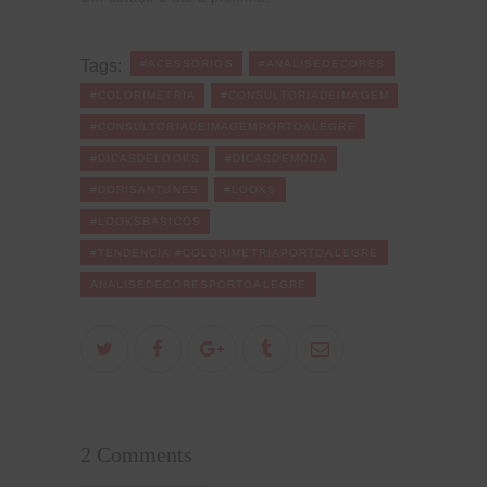
Tags:
#ACESSORIOS
#ANALISEDECORES
#COLORIMETRIA
#CONSULTORIADEIMAGEM
#CONSULTORIADEIMAGEMPORTOALEGRE
#DICASDELOOKS
#DICASDEMODA
#DORISANTUNES
#LOOKS
#LOOKSBASICOS
#TENDENCIA #COLORIMETRIAPORTOALEGRE
ANALISEDECORESPORTOALEGRE
2 Comments