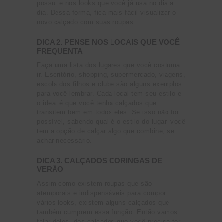
possui e nos looks que você já usa no dia a
dia. Dessa forma, fica mais fácil visualizar o
novo calçado com suas roupas.
DICA 2. PENSE NOS LOCAIS QUE VOCÊ
FREQUENTA
Faça uma lista dos lugares que você costuma
ir. Escritório, shopping, supermercado, viagens,
escola dos filhos e clube são alguns exemplos
para você lembrar. Cada local tem seu estilo e
o ideal é que você tenha calçados que
transitem bem em todos eles. Se isso não for
possível, sabendo qual é o estilo do lugar, você
tem a opção de calçar algo que combine, se
achar necessário.
DICA 3. CALÇADOS CORINGAS DE
VERÃO
Assim como existem roupas que são
atemporais e indispensáveis para compor
vários looks, existem alguns calçados que
também cumprem essa função. Então vamos
falar deles, dos calçados que você precisa ter