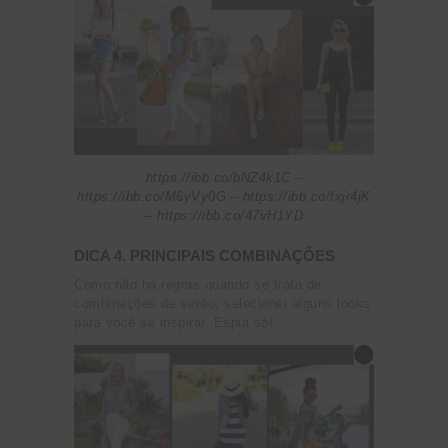
https://ibb.co/bNZ4k1C –
https://ibb.co/M6yVy0G –
https://ibb.co/fxjr4jK
– https://ibb.co/47vH1YD
DICA 4. PRINCIPAIS COMBINAÇÕES
Como não há regras quando se trata de
combinações de verão, selecionei alguns looks
para você se inspirar. Espia só!