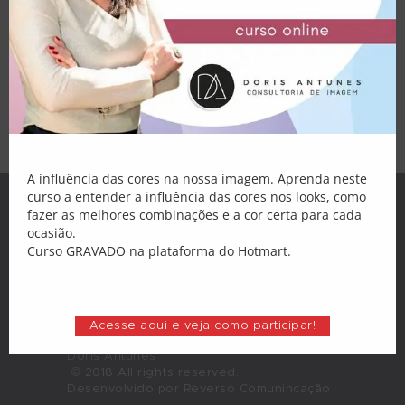
Palestras
arrumados e seguros de si mesmos? Mas
sei que essa não é uma tarefa fácil, até
Atendimento
porque são pessoas diferentes de você,
com estilos e personalidades próprios. É
uma missão que demanda muita
Blog
observação e respeito, coisas…
Loja
Minha Conta
A influência das cores na nossa imagem. Aprenda neste
curso a entender a influência das cores nos looks, como
fazer as melhores combinações e a cor certa para cada
ocasião.
Curso GRAVADO na plataforma do Hotmart.
Acesse aqui e veja como participar!
Doris Antunes
© 2018 All rights reserved.
Desenvolvido por Reverso Comunincação