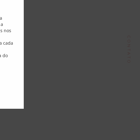
Endereço
sa
 a
Phone:
+55 51 9980 70148
es nos
ail:
contato@dorisantunes.com.br
CONTATO
a cada
a do
Follow Me