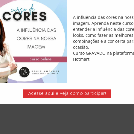
A influência das cores na nos
imagem. Aprenda neste curso
além dos marrons
entender a influência das cor
Em
looks, como fazer as melhores
Comments
combinações e a cor certa par
ocasião.
 Quando se pensa em café,
Curso GRAVADO na plataform
s essa é a cor da bebida na
Hotmart.
m a tons mais dourados …
pla…
Acesse aqui e veja como participar!