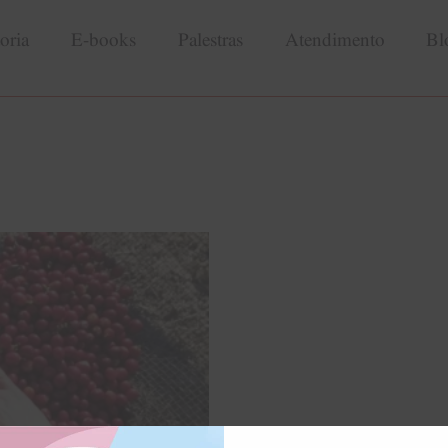
oria
E-books
Palestras
Atendimento
Bl