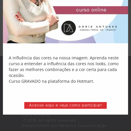
Palestras
como tendências, sem pretensão
nenhuma, e acabam se transformando em
Atendimento
clássicos da moda. A Athleisure é uma
delas. Chegou há cerca de dois anos e
vem revolucionando o mercado da moda
Blog
e a maneira de nos vestirmos. O que é,…
Loja
Minha Conta
A influência das cores na nossa imagem. Aprenda neste
curso a entender a influência das cores nos looks, como
fazer as melhores combinações e a cor certa para cada
ocasião.
Curso GRAVADO na plataforma do Hotmart.
Acesse aqui e veja como participar!
Doris Antunes
© 2018 All rights reserved.
Desenvolvido por Reverso Comunincação