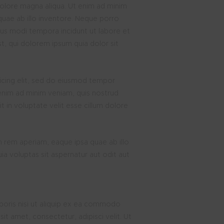
dolore magna aliqua. Ut enim ad minim
quae ab illo inventore. Neque porro
ius modi tempora incidunt ut labore et
, qui dolorem ipsum quia dolor sit
icing elit, sed do eiusmod tempor
 enim ad minim veniam, quis nostrud
t in voluptate velit esse cillum dolore
 rem aperiam, eaque ipsa quae ab illo
a voluptas sit aspernatur aut odit aut
aboris nisi ut aliquip ex ea commodo
t amet, consectetur, adipisci velit. Ut