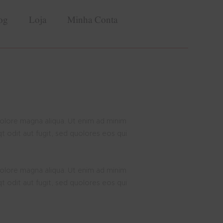
og
Loja
Minha Conta
dolore magna aliqua. Ut enim ad minim
 odit aut fugit, sed quolores eos qui
dolore magna aliqua. Ut enim ad minim
 odit aut fugit, sed quolores eos qui