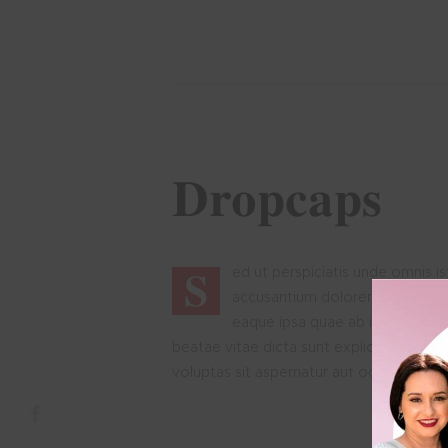
Dropcaps
Doris
S
ed ut perspiciatis unde omnis i
accusantium doloremque lauda
Consultoria
eaque ipsa quae ab illo inventor
beatae vitae dicta sunt explicabo. Nem
E-books
voluptas sit aspernatur aut odit aut fugit
Palestras