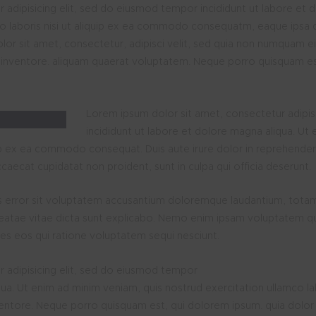
 adipisicing elit, sed do eiusmod tempor incididunt ut labore et 
co laboris nisi ut aliquip ex ea commodo consequatm, eaque ipsa 
lor sit amet, consectetur, adipisci velit, sed quia non numquam e
inventore. aliquam quaerat voluptatem. Neque porro quisquam est
Lorem ipsum dolor sit amet, consectetur adipis
incididunt ut labore et dolore magna aliqua. Ut
uip ex ea commodo consequat. Duis aute irure dolor in reprehenderi
occaecat cupidatat non proident, sunt in culpa qui officia deserunt.
us error sit voluptatem accusantium doloremque laudantium, totam
 beatae vitae dicta sunt explicabo. Nemo enim ipsam voluptatem qui
es eos qui ratione voluptatem sequi nesciunt.
 adipisicing elit, sed do eiusmod tempor
qua. Ut enim ad minim veniam, quis nostrud exercitation ullamco l
ntore. Neque porro quisquam est, qui dolorem ipsum. quia dolor si