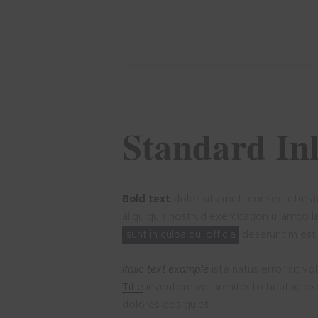
Standard In
Bold text
dolor sit amet, consectetur
a
aliqu quis nostrud exercitation ullamco l
sunt in culpa qui officia
deserunt m est
Italic text example
iste natus error sit v
Title
inventore vei architecto beatae ex
dolores eos quiet.