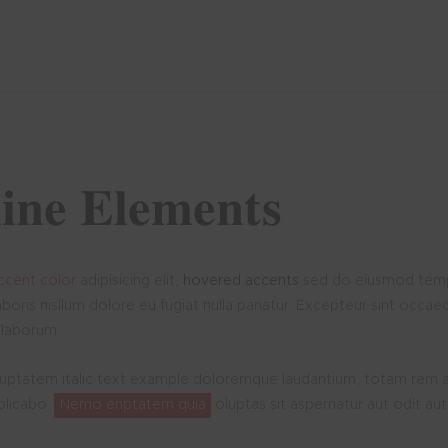
line Elements
ccent color
adipisicing elit,
hovered accents
sed do eiusmod temp
aboris nisllum dolore eu fugiat nulla pariatur. Excepteur sint occa
 laborum.
oluptatem italic text example doloremque laudantium, totam rem a
plicabo.
Nemo enptatem quia
oluptas sit aspernatur aut odit au