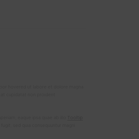
or hovered ut labore et dolore magna
ecat cupidatat non proident
periam, eaque ipsa quae ab illo
Tooltip
t fugit, sed quia consequuntur magni