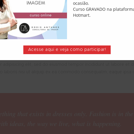
ocasião.
Curso GRAVADO na plataform
Hotmart.
Acesse aqui e veja como participar!
 adipisicing elit, sed do eiusmod tempor incididunt ut labore et 
co laboris nisi ut aliquip ex ea commodo consequatm, eaque ipsa q
thing that exists in dresses only. Fashion is in the 
ith ideas, the way we live, what is happening.