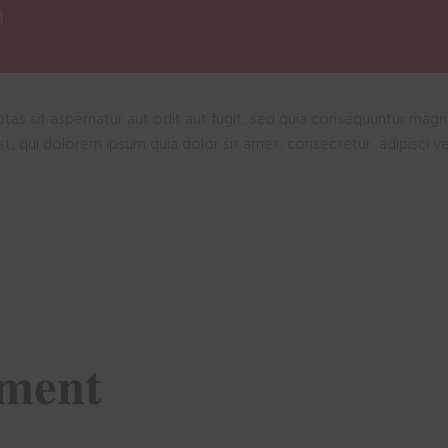
i
s sit aspernatur aut odit aut fugit, sed quia consequuntur magn
t, qui dolorem ipsum quia dolor sit amet, consectetur, adipisci v
nment