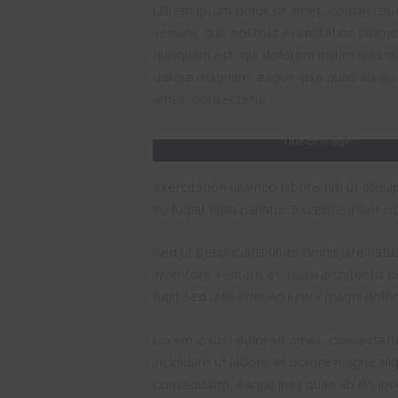
Lorem ipsum dolor sit amet, consectetur
veniam, quis nostrud exercitation ullam
quisquam est, qui dolorem ipsum quia do
dolore magnam, eaque ipsa quae ab illo 
amet, consectetur.
Title of image
exercitation ullamco laboris nisi ut aliq
eu fugiat nulla pariatur. Excepteur sint 
Sed ut perspiciatis unde omnis iste nat
inventore veritatis et. quasi.architecto
fugit sed quia consequuntur magni dolor
Lorem ipsum dolor sit amet, consectetur
incididunt ut labore et dolore magna ali
consequatm, eaque ipsa quae ab illo inve