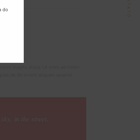
CONTATO
a do
Follow Me
dolore magna aliqua. Ut enim ad minim
uae ab illo invent aliquam quaerat
sky, in the street,