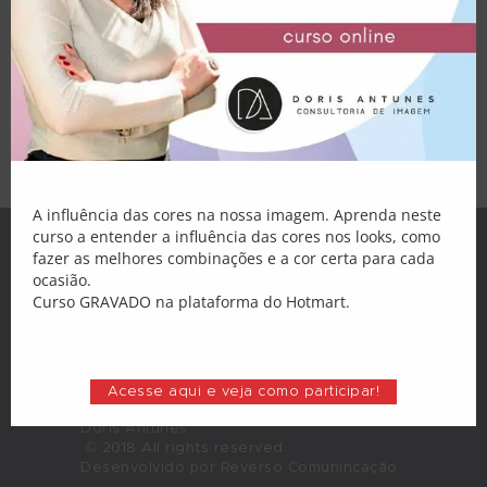
Palestras
já deve saber que a coloração pessoal
interfere bastante na escolha dos nossos
Atendimento
looks de todos os dias, não é mesmo?
Então, imagina em um momento tão
especial quanto um casamento! Assim,
Blog
saber escolher o vestido de noiva…
Loja
Minha Conta
A influência das cores na nossa imagem. Aprenda neste
curso a entender a influência das cores nos looks, como
fazer as melhores combinações e a cor certa para cada
ocasião.
Curso GRAVADO na plataforma do Hotmart.
Acesse aqui e veja como participar!
Doris Antunes
© 2018 All rights reserved.
Desenvolvido por Reverso Comunincação