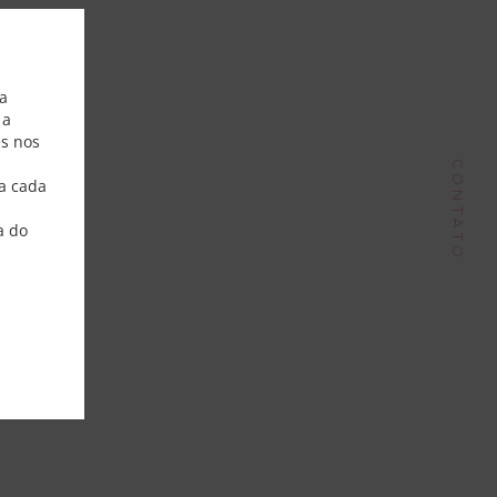
Close this module
Endereço
sa
 a
Phone:
+55 51 9980 70148
es nos
ail:
contato@dorisantunes.com.br
CONTATO
a cada
a do
Follow Me