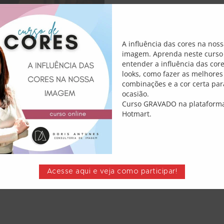
A influência das cores na nos
PARA HOMENS –
imagem. Aprenda neste curso
ara cada tipo de
entender a influência das cor
Em
looks, como fazer as melhores
combinações e a cor certa par
ocasião.
Comments
Curso GRAVADO na plataform
Hotmart.
a se vestir bem em todos os
nte. Como sei que sempre
tigo com dicas de looks
al. Esteja atento…
Acesse aqui e veja como participar!