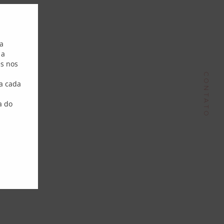
Close this module
Endereço
sa
 a
Phone:
+55 51 9980 70148
es nos
ail:
contato@dorisantunes.com.br
CONTATO
a cada
a do
Follow Me