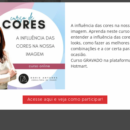
A influência das cores na nos
aiba o que são e
imagem. Aprenda neste curso
um up no seu
entender a influência das cor
Em
looks, como fazer as melhores
combinações e a cor certa par
ocasião.
2
Comments
Curso GRAVADO na plataform
Hotmart.
O E COMO ELAS PODEM DAR
nt são uma novidade do
r e aderir. São aquelas peças
rmato, que…
Acesse aqui e veja como participar!