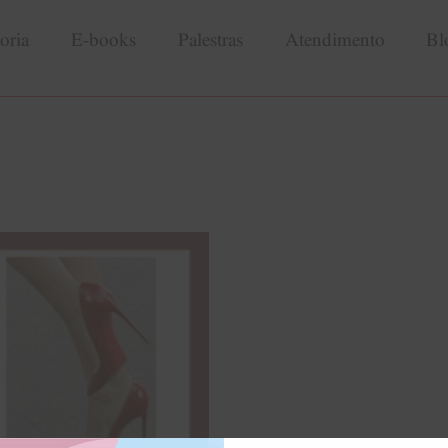
oria
E-books
Palestras
Atendimento
Bl