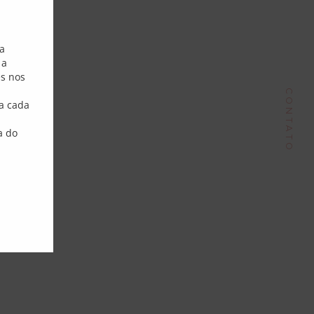
Endereço
sa
 a
Phone:
+55 51 9980 70148
es nos
ail:
contato@dorisantunes.com.br
CONTATO
a cada
a do
Follow Me