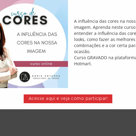
A influência das cores na nos
imagem. Aprenda neste curso
O?
entender a influência das cor
Em
looks, como fazer as melhores
0
Comments
combinações e a cor certa par
 O longo período de home-
ocasião.
Curso GRAVADO na plataform
assem a privilegiar roupas e
Hotmart.
várias executivas estão
o ou até sapatilhas em
Acesse aqui e veja como participar!