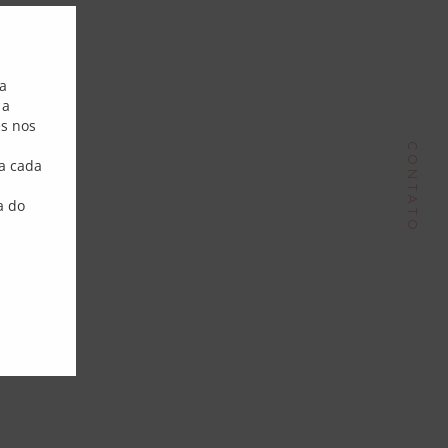
Close this module
Endereço
sa
 a
Phone:
+55 51 9980 70148
es nos
ail:
contato@dorisantunes.com.br
CONTATO
a cada
a do
Follow Me