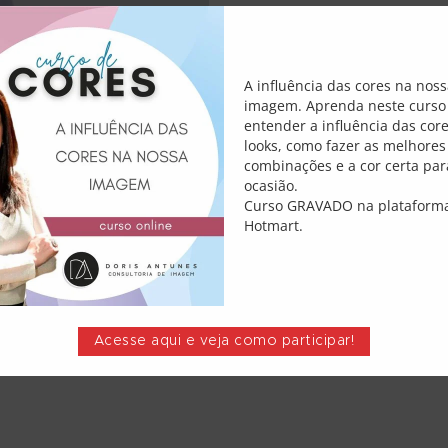
A influência das cores na nos
 Fotos
imagem. Aprenda neste curso
entender a influência das cor
Em
looks, como fazer as melhores
0
Comments
combinações e a cor certa par
ocasião.
ão ao que você comunica!
Curso GRAVADO na plataform
ooks para conseguir fotos
Hotmart.
cido muito nos últimos anos é
ssim, cada vez mais, é
Acesse aqui e veja como participar!