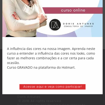
Palestras
Internet já é um hábito de muitas pessoas.
Segundo dados da NZN Intelligence, é a
modalidade de compras gerais preferida
Atendimento
por 74% dos consumidores. Praticidade e
melhores preços são as principais
Blog
vantagens das compras on-line. Mas como
nem tudo são…
Loja
Minha Conta
A influência das cores na nossa imagem. Aprenda neste
curso a entender a influência das cores nos looks, como
fazer as melhores combinações e a cor certa para cada
ocasião.
Curso GRAVADO na plataforma do Hotmart.
Acesse aqui e veja como participar!
Doris Antunes
© 2018 All rights reserved.