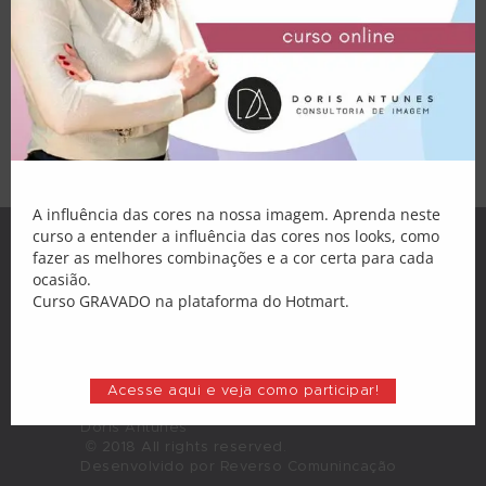
Palestras
COMPLETO O Carnaval está chegando e
você pode durar mais se você souber se
Atendimento
apropriar de elementos especiais para
dar aos seus looks ainda mais brilho e
personalidade. Pra começar, aquela
Blog
alegria de viver pode durar o ano todo,…
Loja
Minha Conta
A influência das cores na nossa imagem. Aprenda neste
curso a entender a influência das cores nos looks, como
fazer as melhores combinações e a cor certa para cada
ocasião.
Curso GRAVADO na plataforma do Hotmart.
Acesse aqui e veja como participar!
Doris Antunes
© 2018 All rights reserved.
Desenvolvido por Reverso Comunincação