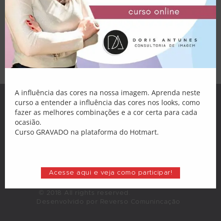
Palestras
algumas tendências dentro do mundo da
moda. Desde o século XVIII o animal print
Atendimento
está presente. Era muito comum os reis e
nobres vestirem peles de animais para
Blog
demonstrar status e poder.…
Loja
Minha Conta
A influência das cores na nossa imagem. Aprenda neste
curso a entender a influência das cores nos looks, como
fazer as melhores combinações e a cor certa para cada
ocasião.
Curso GRAVADO na plataforma do Hotmart.
Acesse aqui e veja como participar!
Doris Antunes
© 2018 All rights reserved.
Desenvolvido por Reverso Comunincação